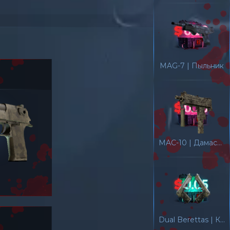
MAG-7 | Пыльник
MAC-10 | Дамасская охра
Dual Berettas | Колония