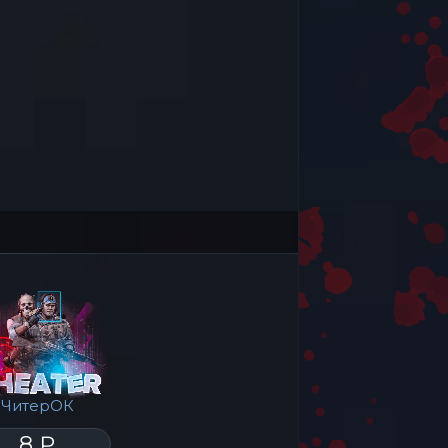
ЧитерОК
8 ₽