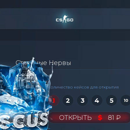
Стальные Нервы
Количество кейсов для открытия
1
2
3
4
5
10
ОТКРЫТЬ
$
81 ₽