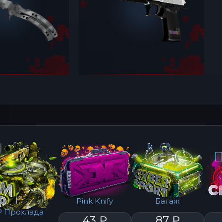
Pink Knify
Багаж
 Прохлада
43 ₽
87 ₽