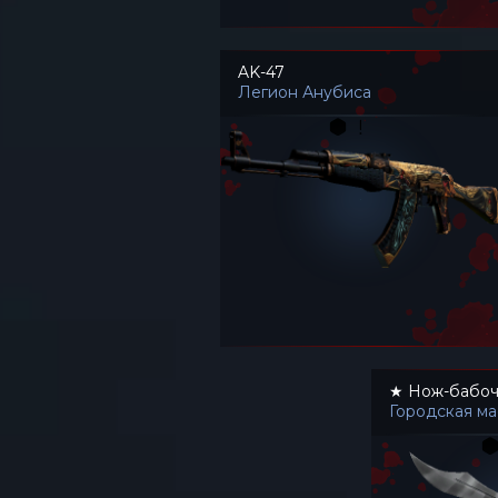
AK-47
Легион Анубиса
★ Нож-бабоч
Городская м