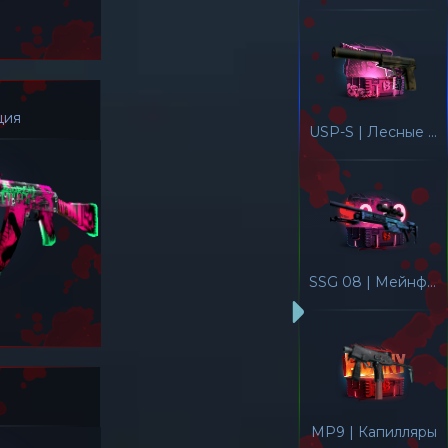
ция
USP-S | Лесные листья
SSG 08 | Мейнфрейм 001
MP9 | Капилляры