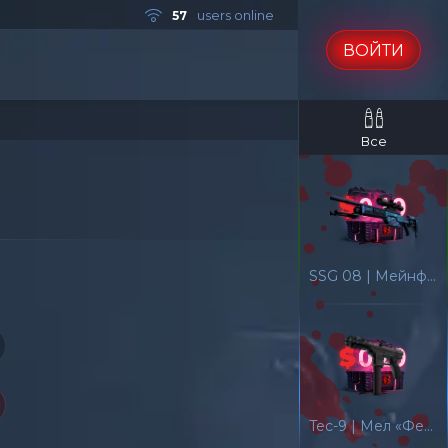
users online
57
ВОЙТИ
Все
SSG 08 | Мейнфрейм 001
Tec-9 | Мел «Феникса»