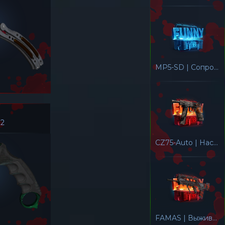
MP5-SD | Сопроцессор
 2
CZ75-Auto | Настоящий змееяд
FAMAS | Выживший